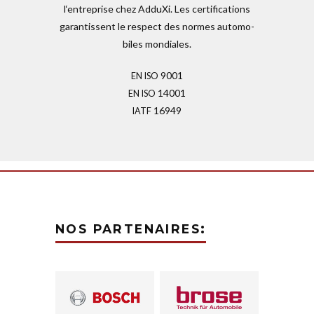
l‘entreprise chez AdduXi. Les cer­ti­fi­ca­tions
garan­tissent le respect des normes auto­mo­
biles mon­diales.
9001
EN
ISO
14001
EN
ISO
16949
IATF
:
NOS
PARTENAIRES