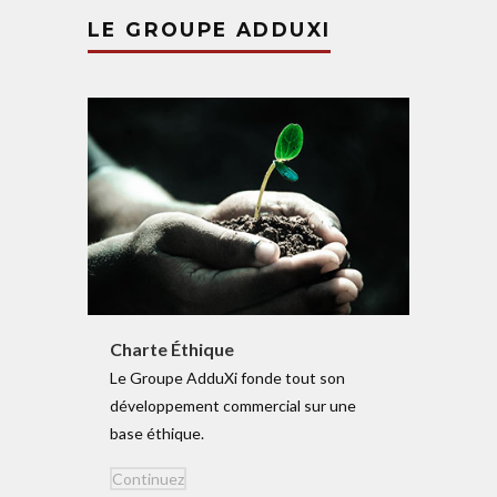
LE
GROUPE
ADDUXI
Charte Éthique
Le Groupe AdduXi fonde tout son
déve­lo­p­pement com­mercial sur une
base éthique.
Con­tinuez