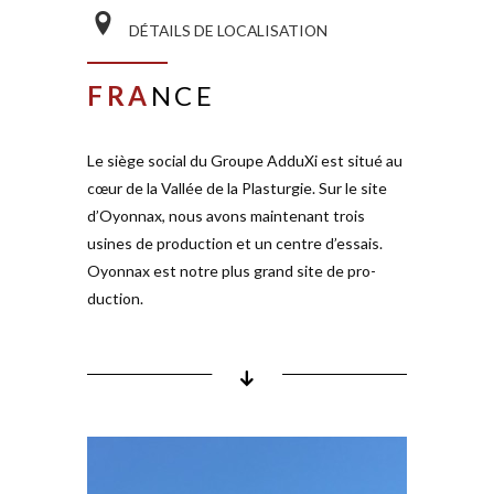
FAI
TS
DÉTAILS
DE
LOCALISATION
FRA
NCE
Gamme de ser­vices:
Le siège social du Groupe AdduXi est situé au
CON
TACT
cœur de la Vallée de la Plas­turgie. Sur le site
d’Oyonnax, nous avons main­tenant trois
AdduXi S.A.S.
usines de pro­duction et un centre d’essais.
Oyonnax est notre plus grand site de pro­
duction.