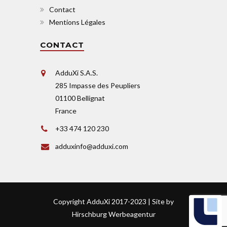
Contact
Mentions Légales
CONTACT
AdduXi S.A.S.
285 Impasse des Peupliers
01100 Bellignat
France
+33 474 120 230
adduxinfo@adduxi.com
Copyright AdduXi 2017-2023 | Site by
Hirschburg Werbeagentur