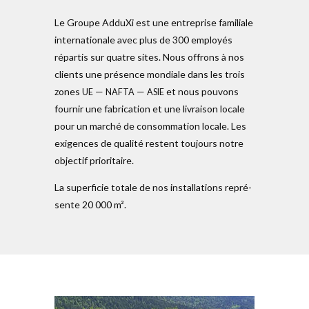
Le Groupe AdduXi est une ent­re­prise fami­liale
inter­na­tionale avec plus de 300 employés
répartis sur quatre sites. Nous offrons à nos
clients une pré­sence mon­diale dans les trois
zones
—
—
et nous pouvons
UE
NAFTA
ASIE
fournir une fabri­cation et une liv­raison locale
pour un marché de con­som­mation locale. Les
exi­gences de qualité restent tou­jours notre
objectif prio­ri­taire.
La super­ficie totale de nos instal­la­tions repré­
sente 20 000 m².