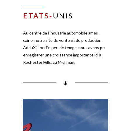
Fon­dation:
ETATS-
UNIS
Gamme de ser­vices:
Au centre de l’in­dustrie auto­mobile amé­ri­
CON
TACT
caine, notre site de vente et de pro­duction
AdduXi, Inc. En peu de temps, nous avons pu
AdduXi, Inc.
enre­gistrer une crois­sance importante ici à
Rochester Hills, au Michigan.
MI
Phone:
Mail: