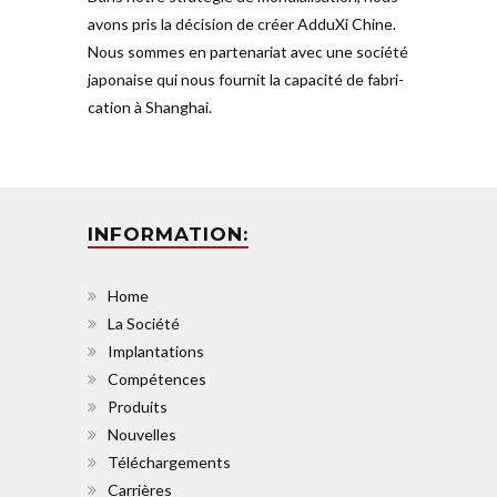
CON
TACT
avons pris la décision de créer AdduXi Chine.
Nous sommes en par­ten­ariat avec une société
AdduXi China
japo­naise qui nous fournit la capacité de fabri­
cation à Shanghai.
Mail:
INFORMATION:
Home
La Société
Implantations
Compétences
Produits
Nouvelles
Téléchargements
Carrières