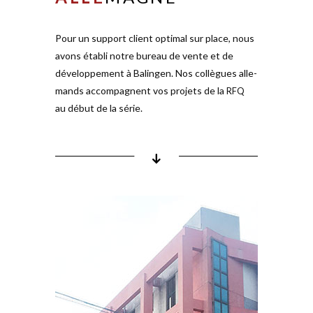
Pour un support client optimal sur place, nous
CON
TACT
avons établi notre bureau de vente et de
déve­lo­p­pement à Balingen. Nos col­lègues alle­
AdduXi Deutschland GmbH
mands accom­pagnent vos projets de la
RFQ
au début de la série.
Phone:
Mail: