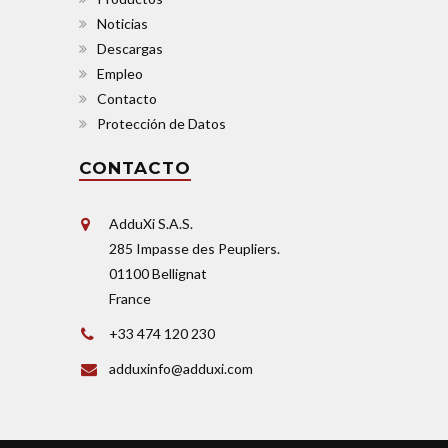
Noticias
Descargas
Empleo
Contacto
Protección de Datos
CONTACTO
AdduXi S.A.S.
285 Impasse des Peupliers.
01100 Bellignat
France
+33 474 120 230
adduxinfo@adduxi.com