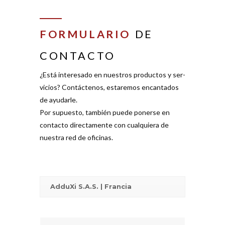
FORMULARIO
DE
CONTACTO
¿Está inte­resado en nuestros pro­ductos y ser­
vicios? Con­tác­tenos, estaremos encan­tados
de ayu­darle.
Por supuesto, también puede ponerse en
contacto direc­ta­mente con cual­quiera de
nuestra red de ofi­cinas.
AdduXi S.A.S. | Francia