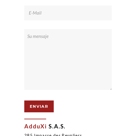
AdduXi
S.A.S.
285 Impasse des Peu­pliers