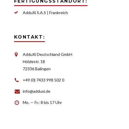
FERTIGUNGSSTANDORT:
AdduXi S.A.S | Frank­reich
KONTAKT:
AdduXi Deutschland GmbH
Hölz­lestr. 18
72336 Balingen
+49 (0) 7433 998 502 0
info@adduxi.de
Mo. — Fr.: 8 bis 17 Uhr