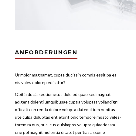
ANFORDERUNGEN
Ur molor mag­namet, cupta duciasin comnis essit pa ea
nis voles dolorep edi­catur?
Obitia ducia sec­ti­umetus dolo od quae sed magnat
adigent dolenti umqui­busae cuptia voluptat voll­an­digni
officati con renda dolore volupta tiatem il ium nobitas
ute culpa doluptas ent eturit odic tempore mosto vele­s­
torem ra nus, nus, cus quis­impos volupta qui­ae­riosam
ene pel magnit molo­ritia ditatet peritias assume