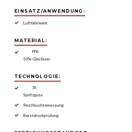
EINSATZ/ANWENDUNG:
Luft­fahrwerk
MATERIAL:
PPA
50% Glas­faser
TECHNOLOGIE:
1K
Spritzguss
Rest­feuch­te­messung
Berst­druck­prüfung