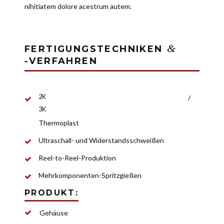
nihitiatem dolore acestrum autem.
&
FERTIGUNGSTECHNIKEN
‑
VERFAHREN
2K
/
3K
Ther­mo­plast
Ultra­schall- und Wider­stands­schweißen
Reel-to-Reel-Pro­duktion
Mehr­kom­po­nenten-Spritz­gießen
PRODUKT:
Gehäuse