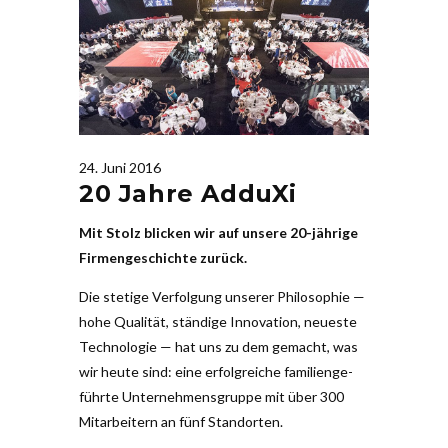
24. Juni 2016
20 Jahre AdduXi
Mit Stolz blicken wir auf unsere 20-jährige
Fir­men­ge­schichte zurück.
Die stetige Ver­folgung unserer Phi­lo­sophie —
hohe Qua­lität, ständige Inno­vation, neueste
Tech­no­logie — hat uns zu dem gemacht, was
wir heute sind: eine erfolg­reiche fami­li­en­ge­
führte Unter­neh­mens­gruppe mit über 300
Mit­ar­beitern an fünf Stand­orten.